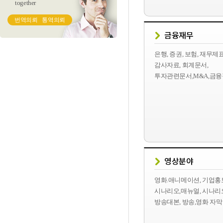
together
번역의뢰
통역의뢰
금융재무
은행, 증권, 보험, 재무제
감사자료, 회계문서,
투자관련문서,M&A,금
영상분야
영화.애니메이션, 기업홍
시나리오,매뉴얼, 시나리오
방송대본, 방송,영화 자막