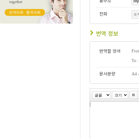
홈주소
together
번역의뢰
통역의뢰
전화
번역 정보
번역할 언어
Fro
To 
문서분량
A4