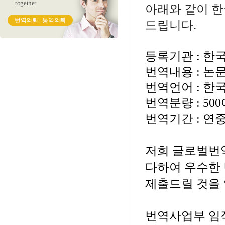
together
아래와 같이 
번역의뢰
통역의뢰
드립니다.
등록기관
:
한
번역내용
:
논
번역언어
:
한
번역분량
: 500
번역기간
: 연
저희 글로벌번
다하여 우수한
제출드릴 것을
번역사업부 임