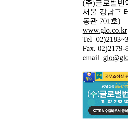
(
주
)
글로벌번
서울 강남구 
동관
701
호
)
www.glo.co.kr
Tel 02)2183~
Fax. 02)2179-
email
glo@glo