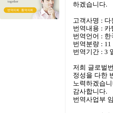
together
하겠습니다
.
번역의뢰
통역의뢰
고객사명
: 
번
역내용
: 
번역언어
: 
번역분량
: 1
번역기간
: 3
저희 글로벌
정성을 다한 
노력하겠습니
감사합니다
.
번역사업부 