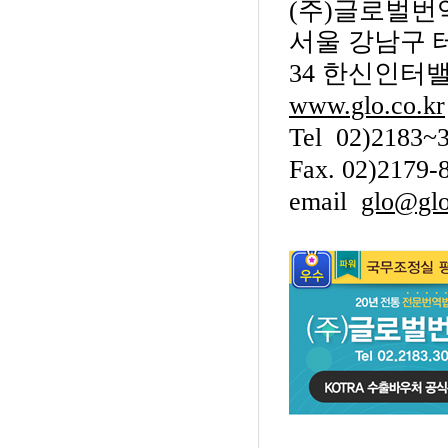
(
주
)
글로벌번
서울 강남구 
34
한신인터
www.glo.co.kr
Tel 02)2183~
Fax. 02)2179-
email
glo@glo