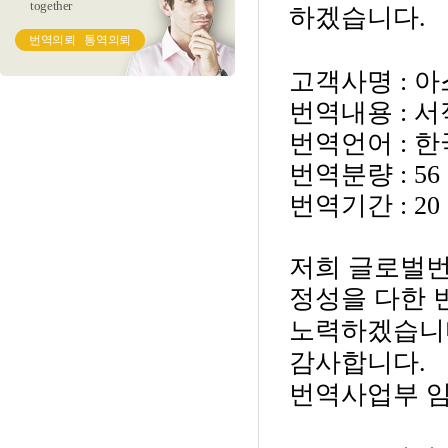
together
하겠습니다
.
번역의뢰
통역의뢰
고객사명
: 
번
역내용
: 서
번역언어
: 
번역분량
: 5
번역기간
: 20
저희 글로벌
정성을 다한 
노력하겠습니
감사합니다
.
번역사업부 